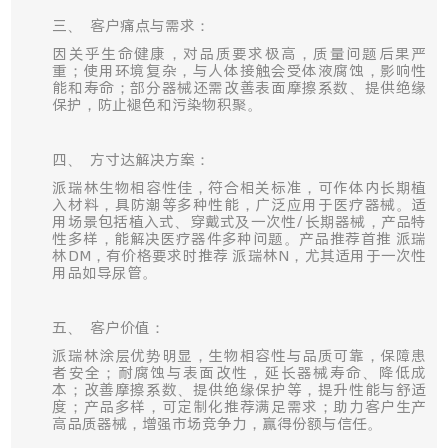
三、
客户痛点与需求：
因关乎生命健康，对品质要求极高，质量问题后果严
重；使用环境复杂，与人体接触会受体液腐蚀，影响性
能和寿命；部分器械还需改善表面摩擦系数、提供绝缘
保护，防止褪色和污染物积聚。
四、
方寸达
解决方案：
派瑞林生物相容性佳，符合相关标准，可作体内长期植
入材料，具防潮等多种性能，广泛应用于医疗器械。适
用场景包括植入式、穿戴式及一次性/长期器械，产品特
性多样，能解决医疗器件多种问题。产品推荐首推 派瑞
林DM，有价格要求时推荐 派瑞林N，尤其适用于一次性
用品如导尿管。
五、
客户价值：
派瑞林涂层优势明显，生物相容性与品质可靠，保障患
者安全；耐腐蚀与表面改性，延长器械寿命、降低成
本；改善摩擦系数、提供绝缘保护等，提升性能与舒适
度；产品多样，可定制化推荐满足需求；助力客户生产
高品质器械，增强市场竞争力，赢得份额与信任。